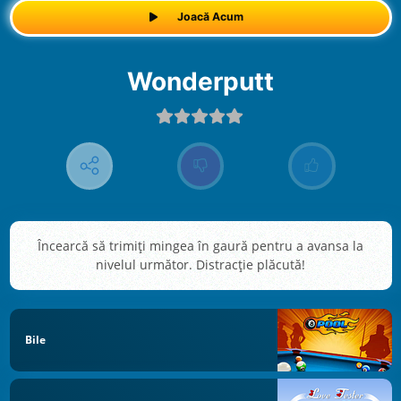
Joacă Acum
Wonderputt
Încearcă să trimiți mingea în gaură pentru a avansa la
nivelul următor. Distracție plăcută!
Bile