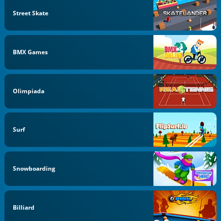
Street Skate
BMX Games
Olimpiada
Surf
Snowboarding
Billiard