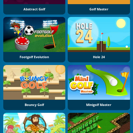
Abstract Golf
Golf Master
Footgolf Evolution
Hole 24
Bouncy Golf
Minigolf Master