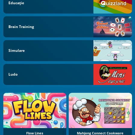
Educație
Brain Training
Simulare
Ludo
Flow Lines
Mahjong Connect Cookware