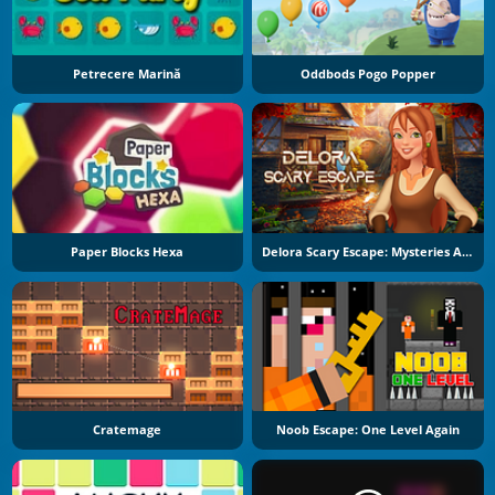
Petrecere Marină
Oddbods Pogo Popper
Paper Blocks Hexa
Delora Scary Escape: Mysteries Adventure
Cratemage
Noob Escape: One Level Again