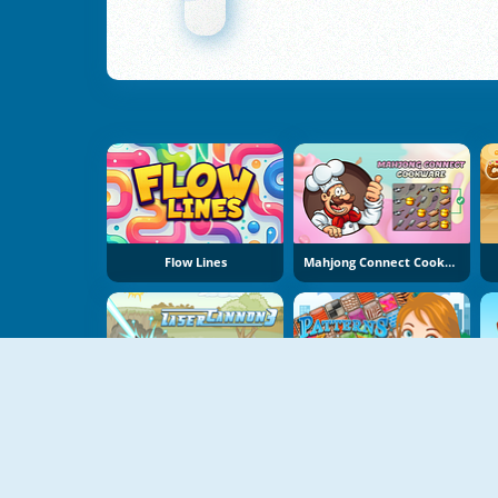
Flow Lines
Mahjong Connect Cookware
Laser Cannon 3
Patterns Link