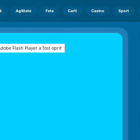
ă
Agilitate
Fete
Carti
Casino
Sport
dobe Flash Player a fost oprit