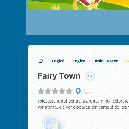
Logică
Logice
Brain Teaser
F
Fairy Town
0
0
Cotare:
Folosește tunul pentru a arunca mingi colorate
vor atinge, ele vor dispărea din câmpul de joc! V