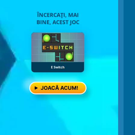
ÎNCERCAȚI, MAI
BINE, ACEST JOC
E Switch
JOACĂ ACUM!