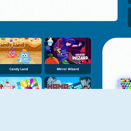
Candy Land
Mirror Wizard
Candy Tile Blast
NoNoSparks: Genesis