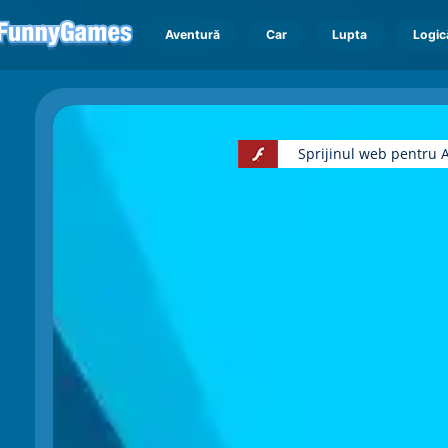
Aventură
Car
Lupta
Logic
Sprijinul web pentru A