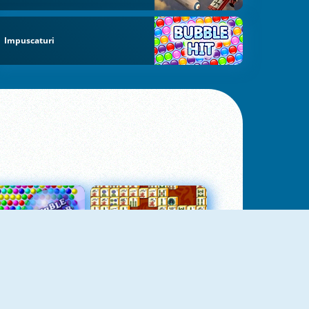
Impuscaturi
Bubbles 3
Mah Jong Connect