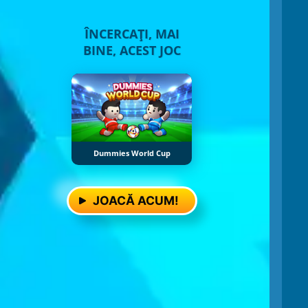
ÎNCERCAȚI, MAI
BINE, ACEST JOC
Dummies World Cup
JOACĂ ACUM!