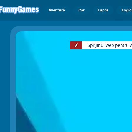
Aventură
Car
Lupta
Logic
Sprijinul web pentru A