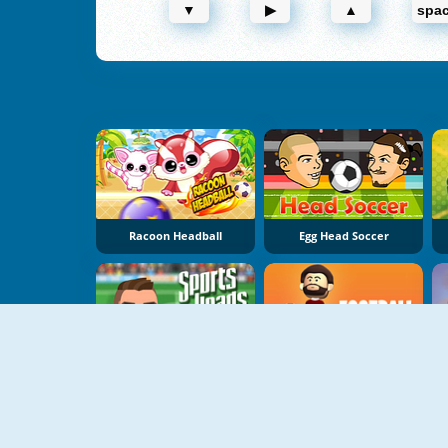
▼
▶
▲
spa
Racoon Headball
Egg Head Soccer
Sports Heads Football Championship
Football Juggle