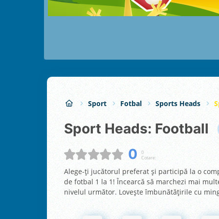
Sport
Fotbal
Sports Heads
S
Sport Heads: Football
0
0
Cotare:
Alege-ți jucătorul preferat și participă la o comp
de fotbal 1 la 1! Încearcă să marchezi mai mul
nivelul următor. Lovește îmbunătățirile cu ming