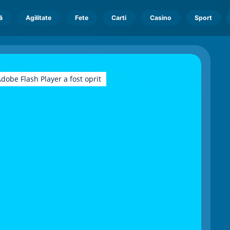
ă
Agilitate
Fete
Carti
Casino
Sport
dobe Flash Player a fost oprit