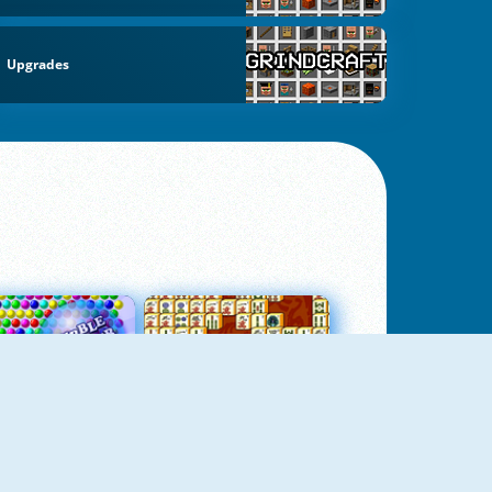
Upgrades
Bubbles 3
Mah Jong Connect