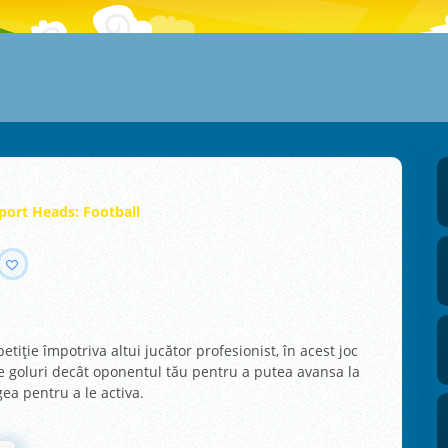
port Heads: Football
etiție împotriva altui jucător profesionist, în acest joc
te goluri decât oponentul tău pentru a putea avansa la
ea pentru a le activa.