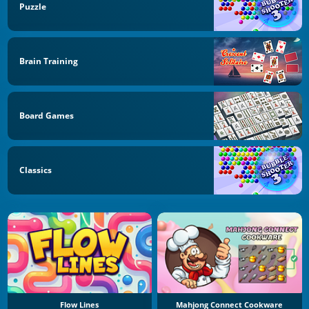
Puzzle
Brain Training
Board Games
Classics
Flow Lines
Mahjong Connect Cookware