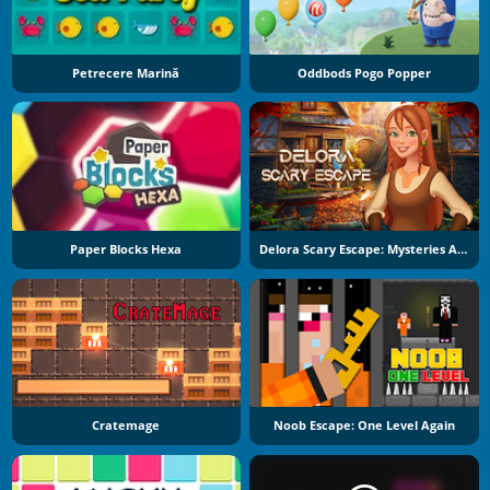
Petrecere Marină
Oddbods Pogo Popper
Paper Blocks Hexa
Delora Scary Escape: Mysteries Adventure
Cratemage
Noob Escape: One Level Again