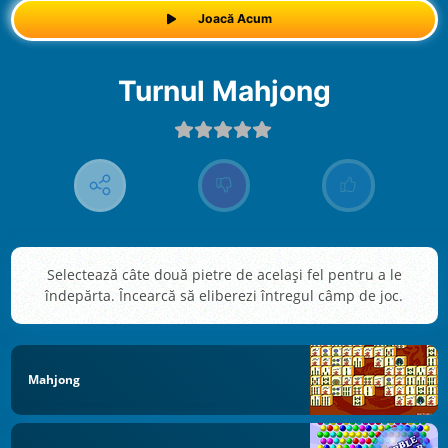
Joacă Acum
Turnul Mahjong
Selectează câte două pietre de același fel pentru a le
îndepărta. Încearcă să eliberezi întregul câmp de joc.
Mahjong