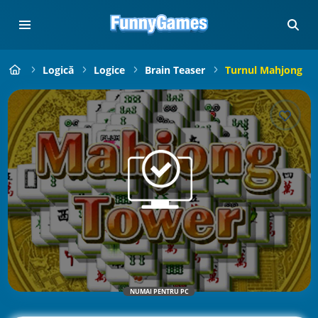
Logică
Logice
Brain Teaser
Turnul Mahjong
NUMAI PENTRU PC